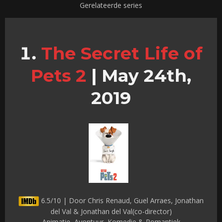
Gerelateerde series
The Secret Life of
Pets 2
|
May 24th,
2019
6.5/10 | Door Chris Renaud, Guel Arraes, Jonathan
del Val & Jonathan del Val(co-director)
Animatie, Avontuur, Komedie & Romantiek