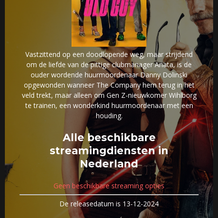
Vastzittend op een doodlopende weg, maar strijdend
om de liefde van de pittige clubmanager Anata, is de
ouder wordende huurmoordenaar Danny Dolinski
opgewonden wanneer The Company hem terug in het
veld trekt, maar alleen om Gen Z-nieuwkomer Wihlborg
te trainen, een wonderkind huurmoordenaar met een
houding.
Alle beschikbare
streamingdiensten in
Nederland
Geen beschikbare streaming opties
De releasedatum is 13-12-2024