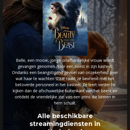
Belle, een mooie, jonge onafhankelijke vrouw wordt
gevangen genomen door een beest in zijn kasteel.
Ondanks een beangstigend gevoel van onzekerheid over
wat haar te wachten staat raakt ze bevriend met het
betoverde personeel in het kasteel. Ze leert verder te
kijken dan de afschuwelijke buitenkant van het beest en
ontdekt de vriendelijke ziel van een prins die binnen in
hem schuilt.
Alle beschikbare
streamingdiensten in