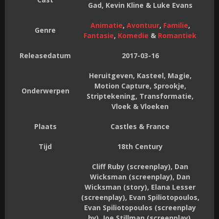
Gad, Kevin Kline & Luke Evans
Animatie
,
Avontuur
,
Familie
,
Genre
Fantasie
,
Komedie
&
Romantiek
Releasedatum
2017-03-16
Heruitgeven, Kasteel, Magie,
Motion Capture, Sprookje,
Onderwerpen
Striptekening, Transformatie,
Vloek & Vloeken
Plaats
Castles & France
Tijd
18th Century
Cliff Ruby (screenplay), Dan
Wicksman (screenplay), Dan
Wicksman (story), Elana Lesser
(screenplay), Evan Spiliotopoulos,
Evan Spiliotopoulos (screenplay
by), Joe Stillman (screenplay),