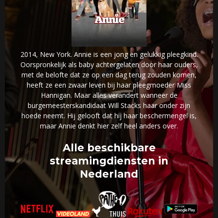
2014, New York. Annie is een jong en gelukkig pleegkind.
Oorspronkelijk als baby achtergelaten door haar ouders,
met de belofte dat ze op een dag terug zouden komen,
heeft ze een zwaar leven bij haar pleegmoeder Miss
Hannigan. Maar alles verandert wanneer de
burgemeesterskandidaat Will Stacks haar onder zijn
hoede neemt. Hij gelooft dat hij haar beschermengel is,
maar Annie denkt hier zelf heel anders over.
Alle beschikbare
streamingdiensten in
Nederland